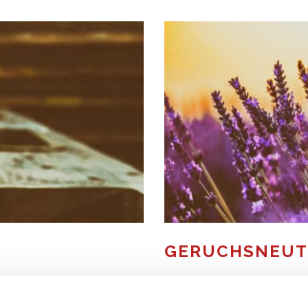
GERUCHS­NEUT
lfältig. Als Experte für
Mit Hilfe einer professionell
all dort im Einsatz, wo
verschiedensten Gerüche nac