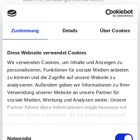
Besonders Fliegen, welche ihre Eier auf
der Leiche ablegen, sind ein großes
Problem. Um zu gewährleisten, dass
Zustimmung
Details
Über Cookies
nach der Sanierung kein Ungeziefer mehr
vorhanden ist, empfiehlt sich eine
professionelle
Diese Webseite verwendet Cookies
Schädlingsbekämpfung
als
Wir verwenden Cookies, um Inhalte und Anzeigen zu
abschließende Maßnahme, welche
personalisieren, Funktionen für soziale Medien anbieten
zu können und die Zugriffe auf unsere Website zu
ebenfalls in Kooperation mir
analysieren. Außerdem geben wir Informationen zu Ihrer
Spezialunternehmen ausgeführt werden
Verwendung unserer Website an unsere Partner für
kann.
soziale Medien, Werbung und Analysen weiter. Unsere
Partner führen diese Informationen möglicherweise mit
An erster Stelle steht für uns jedoch ein
weiteren Daten zusammen, die Sie ihnen bereitgestellt
pietätvoller Umgang mit den
haben oder die sie im Rahmen Ihrer Nutzung der Dienste
Hinterbliebenen
. Sollten Sie unsere
gesammelt haben. Sie geben Einwilligung zu unseren
Einwilligungsauswahl
Dienste als Leichenfundortreiniger in
Cookies, wenn Sie unsere Webseite weiterhin nutzen.
Notwendig