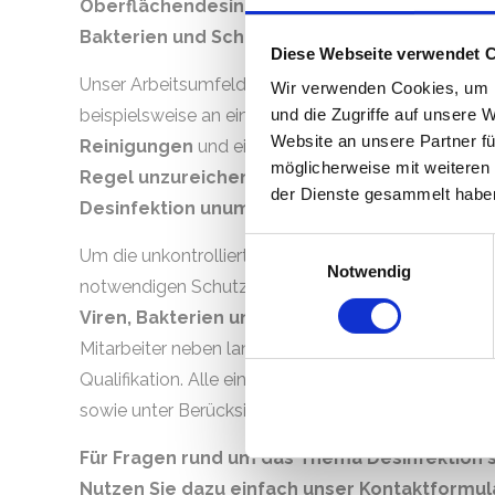
Oberflächendesinfektionen sind wir überall 
Bakterien und Schimmelpilze vorbeugend red
Diese Webseite verwendet 
Unser Arbeitsumfeld erstreckt sich dabei von einer
Wir verwenden Cookies, um I
beispielsweise an einem Leichenfundort, bis hin zu
und die Zugriffe auf unsere 
Website an unsere Partner fü
Reinigungen
und einfaches Entsorgen von Gegens
möglicherweise mit weiteren
Regel unzureichend
. In Räumlichkeiten mit einem
der Dienste gesammelt haben
Desinfektion unumgänglich
.
Einwilligungsauswahl
Um die unkontrollierte Ausbreitung von Krankheitser
Notwendig
notwendigen Schutzmaßnahmen ein und führen an
Viren, Bakterien und Schimmelpilze
durch. Als
Mitarbeiter neben langjähriger Erfahrung und fund
Qualifikation. Alle eingeleiteten Maßnahmen erfo
sowie unter Berücksichtigung der RKI (Robert-Koch-I
Für Fragen rund um das Thema Desinfektion s
Nutzen Sie dazu einfach unser Kontaktformula