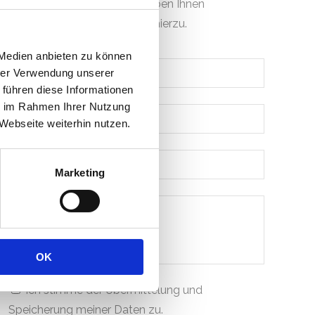
Thema
Desinfektion
oder geben Ihnen
weiterführende Informationen hierzu.
 Medien anbieten zu können
hrer Verwendung unserer
 führen diese Informationen
ie im Rahmen Ihrer Nutzung
Webseite weiterhin nutzen.
Marketing
OK
Ich stimme der Übermittelung und
Speicherung meiner Daten zu.