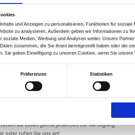
dort im Einsatz, wo pathogene Mikroorganismen,
uziert oder nachhaltig beseitigt werden müssen.
Cookies
einmaligen Desinfektionsmaßnahme
, wie
nhalte und Anzeigen zu personalisieren, Funktionen für soziale
laufenden Hygienemaßnahmen
.
Haushaltsübliche
Website zu analysieren. Außerdem geben wir Informationen zu I
r soziale Medien, Werbung und Analysen weiter. Unsere Partner
tänden an stark kontaminierten Orten
sind in der
 Daten zusammen, die Sie ihnen bereitgestellt haben oder die s
 erhöhten Infektionsrisiko ist eine
professionelle
. Sie geben Einwilligung zu unseren Cookies, wenn Sie unsere 
regern nachhaltig zu unterbinden, leiten wir alle
Präferenzen
Statistiken
schließend
eine sachgemäße Desinfektion gegen
staatlich geprüfte Desinfektoren
verfügen unsere
ierten Fachkenntnissen über die entsprechende
lgen gemäß dem IfSG (Bundes-Infektionsschutzgesetzes)
nstituts) Richtlinien.
tehen wir Ihnen gerne jederzeit zur Verfügung.
r oder rufen Sie uns an!