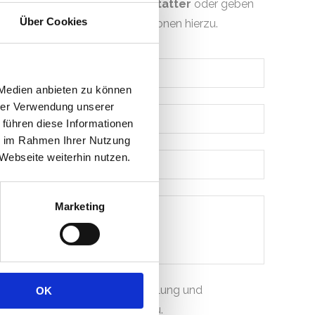
Thema
Formalitäten für Bestatter
oder geben
Über Cookies
Ihnen weiterführende Informationen hierzu.
 Medien anbieten zu können
hrer Verwendung unserer
 führen diese Informationen
ie im Rahmen Ihrer Nutzung
Webseite weiterhin nutzen.
Marketing
Ich stimme der Übermittelung und
OK
Speicherung meiner Daten zu.