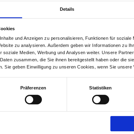
enden Formalitäten werden auf Wunsch
Details
bernommen.
Dazu gehören üblicherweise: die
n Verträgen, sowie die Abmeldung von Versicherern,
Bestattungsgewerbe verfügen wir über beste
Cookies
Institutionen
.
Einer zuverlässigen Abwicklung
nhalte und Anzeigen zu personalisieren, Funktionen für soziale
amen, dürfen Sie sich somit stets gewiss sein.
Website zu analysieren. Außerdem geben wir Informationen zu I
r soziale Medien, Werbung und Analysen weiter. Unsere Partner
en offen oder wichtige Dinge unklar sein,
 Daten zusammen, die Sie ihnen bereitgestellt haben oder die s
ärung beziehungsweise Abwicklung.
Hierzu zählen
. Sie geben Einwilligung zu unseren Cookies, wenn Sie unsere 
fgaben. Von der Wahl einer Bestattungsform, der Art
oder Trauerrednern, samt Terminfindung. Auch die
Präferenzen
Statistiken
nd von Trauerkarten sowie Beschaffung von
rt zu unserem Repertoire.
e Bedürfnisse, sondern widmen uns auch mittel- bis
el die Vereinbarung einer Grabpflege mit dem
torbenen oder die Beauftragung eines Steinmetzes für