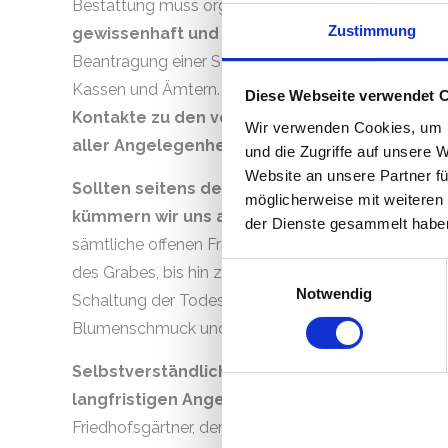
Bestattung muss organisiert werden.
Alle anfall
Zustimmung
gewissenhaft und vollumfänglich von uns ü
Beantragung einer Sterbeurkunde, das Kündigen vo
Kassen und Ämtern.
Als langjähriger Profi im 
Diese Webseite verwendet 
Kontakte zu den verschiedensten Stellen und 
Wir verwenden Cookies, um I
aller Angelegenheiten, für Sie und in Ihrem N
und die Zugriffe auf unsere 
Website an unsere Partner fü
Sollten seitens der Hinterbliebenen noch Frag
möglicherweise mit weiteren
kümmern wir uns auf Wunsch auch hier um Kl
der Dienste gesammelt haben
sämtliche offenen Fragen und damit verbundene Au
Einwilligungsauswahl
des Grabes, bis hin zur Absprache mit Geistlichen 
Notwendig
Schaltung der Todesanzeige, Erstellung und Versa
Blumenschmuck und musikalischer Begleitung gehö
Selbstverständlich regeln wir nicht nur akut
langfristigen Angelegenheiten
, wie zum Beispi
Friedhofsgärtner, der Haushaltsauflösung des Vers