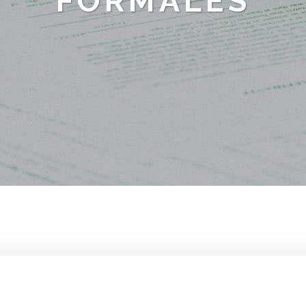
FORMALES
en fällig.
Behördengänge stehen an und die